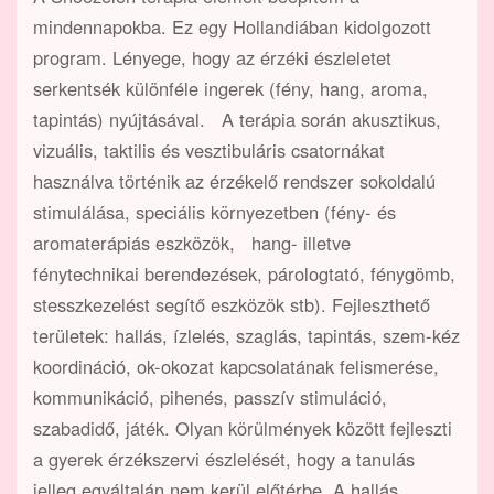
mindennapokba. Ez egy Hollandiában kidolgozott
program. Lényege, hogy az érzéki észleletet
serkentsék különféle ingerek (fény, hang, aroma,
tapintás) nyújtásával. A terápia során akusztikus,
vizuális, taktilis és vesztibuláris csatornákat
használva történik az érzékelő rendszer sokoldalú
stimulálása, speciális környezetben (fény- és
aromaterápiás eszközök, hang- illetve
fénytechnikai berendezések, párologtató, fénygömb,
stesszkezelést segítő eszközök stb). Fejleszthető
területek: hallás, ízlelés, szaglás, tapintás, szem-kéz
koordináció, ok-okozat kapcsolatának felismerése,
kommunikáció, pihenés, passzív stimuláció,
szabadidő, játék. Olyan körülmények között fejleszti
a gyerek érzékszervi észlelését, hogy a tanulás
jelleg egyáltalán nem kerül előtérbe. A hallás,