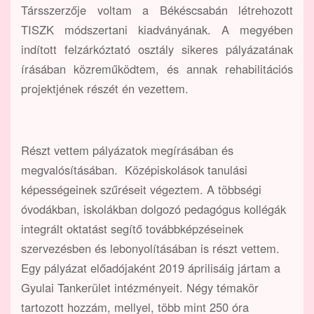
Társszerzője voltam a Békéscsabán létrehozott
TISZK módszertani kiadványának. A megyében
indított felzárkóztató osztály sikeres pályázatának
írásában közreműködtem, és annak rehabilitációs
projektjének részét én vezettem.
Részt vettem pályázatok megírásában és
megvalósításában. Középiskolások tanulási
képességeinek szűréseit végeztem. A többségi
óvodákban, iskolákban dolgozó pedagógus kollégák
integrált oktatást segítő továbbképzéseinek
szervezésben és lebonyolításában is részt vettem.
Egy pályázat előadójaként 2019 áprilisáig jártam a
Gyulai Tankerület intézményeit. Négy témakör
tartozott hozzám, mellyel, több mint 250 óra