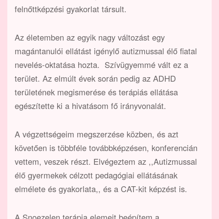
felnőttképzési gyakorlat társult.
Az életemben az egyik nagy változást egy
magántanulói ellátást igénylő autizmussal élő fiatal
nevelés-oktatása hozta. Szívügyemmé vált ez a
terület. Az elmúlt évek során pedig az ADHD
területének megismerése és terápiás ellátása
egészítette ki a hivatásom fő irányvonalát.
A végzettségeim megszerzése közben, és azt
követően is többféle továbbképzésen, konferencián
vettem, veszek részt. Elvégeztem az ,,Autizmussal
élő gyermekek célzott pedagógiai ellátásának
elmélete és gyakorlata,, és a CAT-kit képzést is.
A Snoezelen terápia elemeit beépítem a